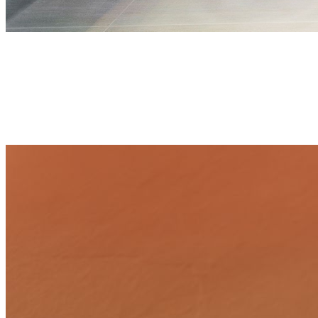
Badsanierung
Wir verwandeln Ihr Bad in eine Wohlfühloase. Von der Planung bis
zur Fertigstellung kümmern wir uns um alle Details. Vertrauen Sie
auf die hochwertigen Produkte von dem namhafter Hersteller
Geberit.