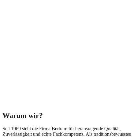
Ihr Wohlfühlklima beginnt mit der Firma
Bertram
Mit uns können Sie Ihrem Heim ein neues Wohlfühlklima verleihen.
Ob Badsanierungen oder effiziente Heizungslösungen und
Wärmepumpen, wir geben Ihnen, was Sie benötigen, um Ihr
Zuhause in eine echte Wohlfühloase zu verwandeln.
Erfahren Sie mehr
Warum wir?
Seit 1969 steht die Firma Bertram für herausragende Qualität,
Zuverlässigkeit und echte Fachkompetenz. Als traditionsbewusstes